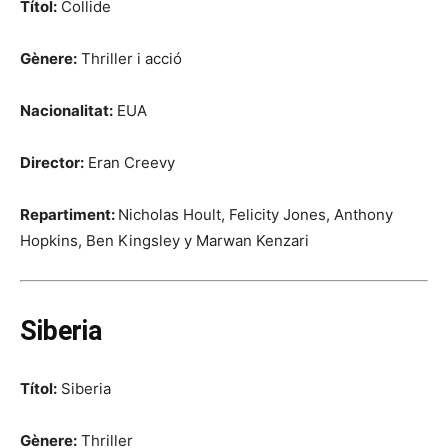
Títol:
Collide
Gènere:
Thriller i acció
Nacionalitat:
EUA
Director:
Eran Creevy
Repartiment:
Nicholas Hoult, Felicity Jones, Anthony
Hopkins, Ben Kingsley y Marwan Kenzari
Siberia
Títol:
Siberia
Gènere:
Thriller