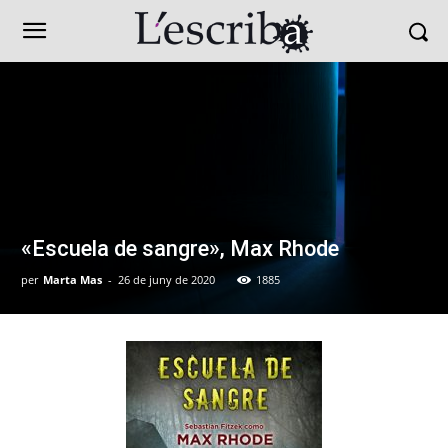
«Escuela de sangre», Max Rhode
per
Marta Mas
-
26 de juny de 2020
1885