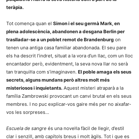
teràpia.
Tot comença quan el
Simon i el seu germà Mark, en
plena adolescència, abandonen a desgana Berlin per
traslladar-se a un poblet remot de Brandenburg
on
tenen una antiga casa familiar abandonada. El seu pare
els ha descrit l’indret, situat a la vora d’un llac, com un lloc
encantador però, evidentment, la seva nova llar no serà
tan tranquil·la com s’imaginaven.
El poble amaga els seus
secrets, alguns mundans però altres molt més
misteriosos i inquietants.
Aquest misteri atraparà a la
família Zambrowski provocant un canvi brutal en els seus
membres. I no puc explicar-vos gaire més per no aixafar-
vos les sorpreses…
Escuela de sangre
és una novel·la fàcil de llegir, d’estil
clar i senzill, amb capítols breus i molt àgils. Tot i que es