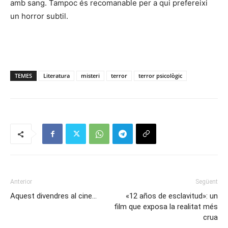
amb sang. Tampoc és recomanable per a qui prefereixi
un horror subtil.
TEMES
Literatura
misteri
terror
terror psicològic
Anterior
Següent
Aquest divendres al cine…
«12 años de esclavitud»: un
film que exposa la realitat més
crua