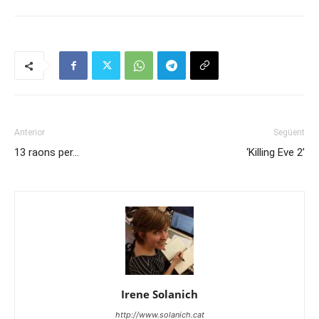
Anterior
Següent
13 raons per…
‘Killing Eve 2’
Irene Solanich
http://www.solanich.cat