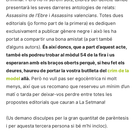
presentarà les seves darreres antologies de relats:
Assassins de l’Ebre
i
Assassins valencians
. Totes dues
editorials (jo formo part de la primera) es dediquen
exclusivament a publicar gènere negre i això les ha
portat a compartir una bona amistat (a part també
d’alguns autors).
És així doncs, que a part d’aquest acte,
també els podreu trobar al mòdul 54 de la fira i us
esperaran amb els braços oberts perquè, si heu fet els
deures, haureu de portar la vostra butlleta del
crim de la
model
allà.
Però no vull pas ser egocèntrica ni molt
menys, així que us recomano que reserveu un mínim d’un
matí o tarda per deixar-vos perdre entre totes les
propostes editorials que cauran a La Setmana!
(Us demano disculpes per la gran quantitat de parèntesis
i per aquesta tercera persona si bé m’hi incloc).