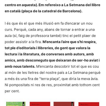
centro en aquesta). Em refereixo a La Setmana del llibre
en català (plaça de la catedral de Barcelona).
I és que és el que més il·lusió em fa d’encarar un nou
curs. Perquè, cada any, abans de tornar a entrar a una
aula (sí, faig de professora també) tinc el petit plaer de
poder assistir a la fira.
M’encanta l’aire que s’hi respira,
tot ple d’editorials i llibreries, de gent que valora la
lectura i la literatura, de converses amb autors, amb
amics, amb desconeguts que deixaran de ser-ho aviat i
amb nous talents.
M’encanta descobrir tot el que es cou
al món de les lletres del nostre país a La Setmana perquè
a més és una fira de “terra plaça”, que diria la meva àvia.
Ni pompositats ni res de res, proximitat amb tothom cent
per cent.