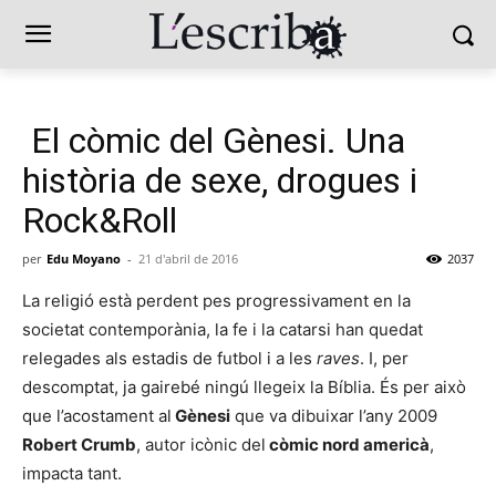
El còmic del Gènesi. Una
història de sexe, drogues i
Rock&Roll
per
Edu Moyano
-
21 d'abril de 2016
2037
La religió està perdent pes progressivament en la
societat contemporània, la fe i la catarsi han quedat
relegades als estadis de futbol i a les
raves
. I, per
descomptat, ja gairebé ningú llegeix la Bíblia. És per això
que l’acostament al
Gènesi
que va dibuixar l’any 2009
Robert Crumb
, autor icònic del
còmic nord americà
,
impacta tant.