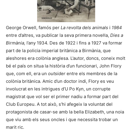
George Orwell, famós per
La revolta dels animals
i
1984
entre d’altres, va publicar la seva primera novel·la,
Dies a
Birmània,
l’any 1934. Des de 1922 i fins a 1927 va formar
part de la policia imperial britànica a Birmània, que
aleshores era colònia anglesa. L’autor, doncs, coneix molt
bé el país on situa la història d’un funcionari, John Flory
que, com ell, era un
outsider
entre els membres de la
colònia britànica. Amic d’un doctor indi, Flory es veu
involucrat en les intrigues d’U Po Kyn, un corrupte
magistrat que vol ser el primer nadiu a formar part del
Club Europeu. A tot això, s’hi afegeix la voluntat del
protagonista de casar-se amb la bella Elizabeth, una noia
que viu amb els seus oncles i que necessita trobar un
marit ric.