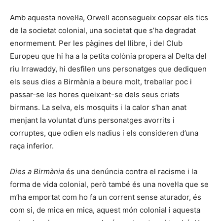
Amb aquesta novel·la, Orwell aconsegueix copsar els tics
de la societat colonial, una societat que s’ha degradat
enormement. Per les pàgines del llibre, i del Club
Europeu que hi ha a la petita colònia propera al Delta del
riu Irrawaddy, hi desfilen uns personatges que dediquen
els seus dies a Birmània a beure molt, treballar poc i
passar-se les hores queixant-se dels seus criats
birmans. La selva, els mosquits i la calor s’han anat
menjant la voluntat d’uns personatges avorrits i
corruptes, que odien els nadius i els consideren d’una
raça inferior.
Dies a Birmània
és una denúncia contra el racisme i la
forma de vida colonial, però també és una novel·la que se
m’ha emportat com ho fa un corrent sense aturador, és
com si, de mica en mica, aquest món colonial i aquesta