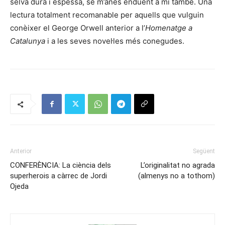
selva dura i espessa, se m’anés enduent a mi també. Una
lectura totalment recomanable per aquells que vulguin
conèixer el George Orwell anterior a l’
Homenatge a
Catalunya
i a les seves novel·les més conegudes.
Anterior
Següent
CONFERÈNCIA: La ciència dels
L’originalitat no agrada
superherois a càrrec de Jordi
(almenys no a tothom)
Ojeda