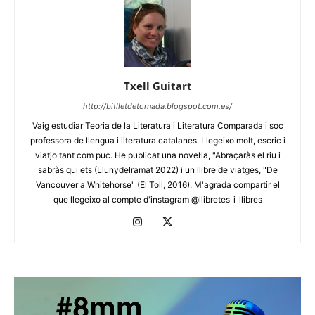
Txell Guitart
http://bitlletdetornada.blogspot.com.es/
Vaig estudiar Teoria de la Literatura i Literatura Comparada i soc
professora de llengua i literatura catalanes. Llegeixo molt, escric i
viatjo tant com puc. He publicat una novel·la, "Abraçaràs el riu i
sabràs qui ets (Llunydelramat 2022) i un llibre de viatges, "De
Vancouver a Whitehorse" (El Toll, 2016). M'agrada compartir el
que llegeixo al compte d'instagram @llibretes_i_llibres