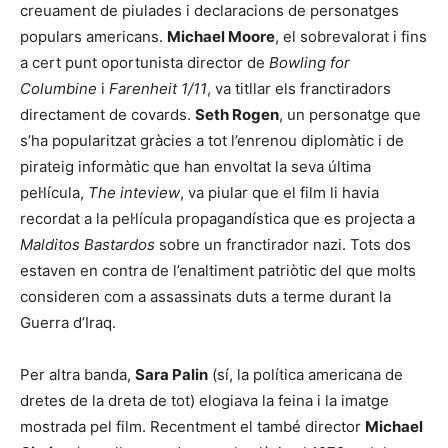
creuament de piulades i declaracions de personatges
populars americans.
Michael Moore
, el sobrevalorat i fins
a cert punt oportunista director de
Bowling for
Columbine
i
Farenheit 1/11
, va titllar els franctiradors
directament de covards.
Seth Rogen
, un personatge que
s’ha popularitzat gràcies a tot l’enrenou diplomàtic i de
pirateig informàtic que han envoltat la seva última
pel·lícula,
The inteview
, va piular que el film li havia
recordat a la pel·lícula propagandística que es projecta a
Malditos Bastardos
sobre un franctirador nazi. Tots dos
estaven en contra de l’enaltiment patriòtic del que molts
consideren com a assassinats duts a terme durant la
Guerra d’Iraq.
Per altra banda,
Sara Palin
(sí, la política americana de
dretes de la dreta de tot) elogiava la feina i la imatge
mostrada pel film. Recentment el també director
Michael