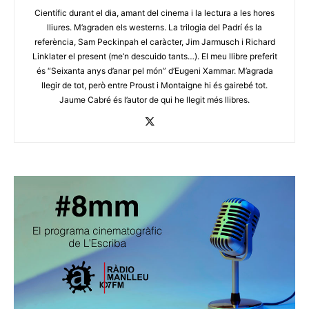
Científic durant el dia, amant del cinema i la lectura a les hores
lliures. M’agraden els westerns. La trilogia del Padrí és la
referència, Sam Peckinpah el caràcter, Jim Jarmusch i Richard
Linklater el present (me’n descuido tants…). El meu llibre preferit
és “Seixanta anys d’anar pel món” d’Eugeni Xammar. M’agrada
llegir de tot, però entre Proust i Montaigne hi és gairebé tot.
Jaume Cabré és l’autor de qui he llegit més llibres.