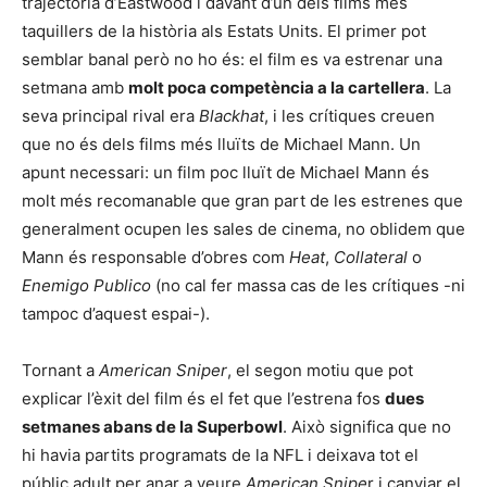
trajectòria d’Eastwood i davant d’un dels films més
taquillers de la història als Estats Units. El primer pot
semblar banal però no ho és: el film es va estrenar una
setmana amb
molt poca competència a la cartellera
. La
seva principal rival era
Blackhat
, i les crítiques creuen
que no és dels films més lluïts de Michael Mann. Un
apunt necessari: un film poc lluït de Michael Mann és
molt més recomanable que gran part de les estrenes que
generalment ocupen les sales de cinema, no oblidem que
Mann és responsable d’obres com
Heat
,
Collateral
o
Enemigo Publico
(no cal fer massa cas de les crítiques -ni
tampoc d’aquest espai-).
Tornant a
American Sniper
, el segon motiu que pot
explicar l’èxit del film és el fet que l’estrena fos
dues
setmanes abans de la Superbowl
. Això significa que no
hi havia partits programats de la NFL i deixava tot el
públic adult per anar a veure
American Snipe
r i canviar el