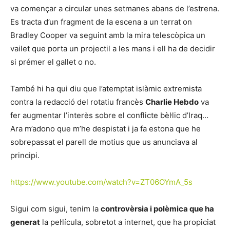
va començar a circular unes setmanes abans de l’estrena.
Es tracta d’un fragment de la escena a un terrat on
Bradley Cooper va seguint amb la mira telescòpica un
vailet que porta un projectil a les mans i ell ha de decidir
si prémer el gallet o no.
També hi ha qui diu que l’atemptat islàmic extremista
contra la redacció del rotatiu francès
Charlie Hebdo
va
fer augmentar l’interès sobre el conflicte bèl·lic d’Iraq…
Ara m’adono que m’he despistat i ja fa estona que he
sobrepassat el parell de motius que us anunciava al
principi.
https://www.youtube.com/watch?v=ZT06OYmA_5s
Sigui com sigui, tenim la
controvèrsia i polèmica que ha
generat
la pel·lícula, sobretot a internet, que ha propiciat