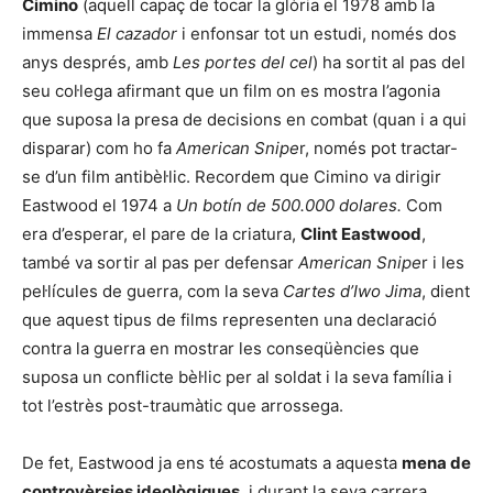
Cimino
(aquell capaç de tocar la glòria el 1978 amb la
immensa
El cazador
i enfonsar tot un estudi, només dos
anys després, amb
Les portes del cel
) ha sortit al pas del
seu col·lega afirmant que un film on es mostra l’agonia
que suposa la presa de decisions en combat (quan i a qui
disparar) com ho fa
American Snipe
r, només pot tractar-
se d’un film antibèl·lic. Recordem que Cimino va dirigir
Eastwood el 1974 a
Un botín de 500.000 dolares.
Com
era d’esperar, el pare de la criatura,
Clint Eastwood
,
també va sortir al pas per defensar
American Snipe
r i les
pel·lícules de guerra, com la seva
Cartes d’Iwo Jima
, dient
que aquest tipus de films representen una declaració
contra la guerra en mostrar les conseqüències que
suposa un conflicte bèl·lic per al soldat i la seva família i
tot l’estrès post-traumàtic que arrossega.
De fet, Eastwood ja ens té acostumats a aquesta
mena de
controvèrsies ideològiques
, i durant la seva carrera