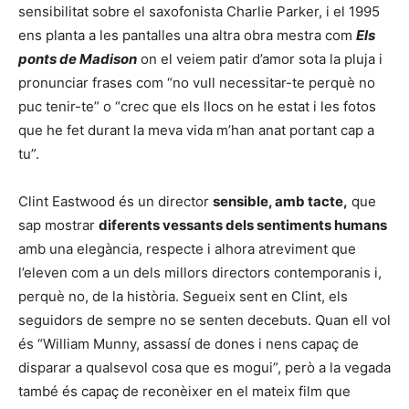
sensibilitat sobre el saxofonista Charlie Parker, i el 1995
ens planta a les pantalles una altra obra mestra com
Els
ponts de Madison
on el veiem patir d’amor sota la pluja i
pronunciar frases com “no vull necessitar-te perquè no
puc tenir-te” o “crec que els llocs on he estat i les fotos
que he fet durant la meva vida m’han anat portant cap a
tu”.
Clint Eastwood és un director
sensible, amb tacte,
que
sap mostrar
diferents vessants dels sentiments humans
amb una elegància, respecte i alhora atreviment que
l’eleven com a un dels millors directors contemporanis i,
perquè no, de la història. Segueix sent en Clint, els
seguidors de sempre no se senten decebuts. Quan ell vol
és “William Munny, assassí de dones i nens capaç de
disparar a qualsevol cosa que es mogui”, però a la vegada
també és capaç de reconèixer en el mateix film que