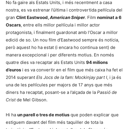
No fa gaire als Estats Units, i més recentment a casa
nostra, es va estrenar l’última i controvertida pel·lícula del
gran
Clint Eastwood,
American Snipe
r
. Film
nominat a 6
Oscars
, entre ells millor pel·lícula i millor actor
protagonista, i finalment guardonat amb l’Oscar a millor
edició de so. Un nou film d’Eastwood sempre és notícia,
però aquest ho ha estat (i encara ho continua sent) de
manera excepcional i per diferents motius. En només
quatre dies va recaptar als Estats Units
94 milions
d’euros
i es va convertir en el film que més caixa ha fet el
2014 superant
Els Jocs de la fam: Mockinjay part I
, i ja és
una de les pel·lícules per majors de 17 anys que més
diners ha recaptat, posant-se a l’alçada de la
Passió de
Crist
de Mel Gibson.
Hi ha
un parell o tres de motius
que poden explicar que
estiguem davant del film més taquiller de tota la