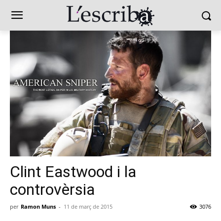
Clint Eastwood i la
controvèrsia
per
Ramon Muns
-
11 de març de 2015
3076