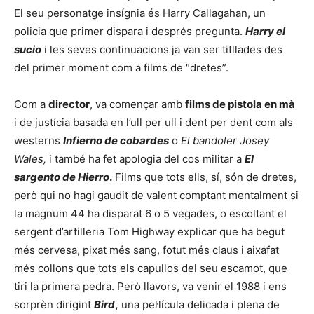
El seu personatge insígnia és Harry Callagahan, un
policia que primer dispara i després pregunta.
Harry el
sucio
i les seves continuacions ja van ser titllades des
del primer moment com a films de “dretes”.
Com a
director
, va començar amb
films de pistola en mà
i de justícia basada en l’ull per ull i dent per dent com als
westerns
Infierno de cobardes
o
El bandoler Josey
Wales,
i també ha fet apologia del cos militar a
El
sargento de Hierro
.
Films que tots ells, sí, són de dretes,
però qui no hagi gaudit de valent comptant mentalment si
la magnum 44 ha disparat 6 o 5 vegades, o escoltant el
sergent d’artilleria Tom Highway explicar que ha begut
més cervesa, pixat més sang, fotut més claus i aixafat
més collons que tots els capullos del seu escamot, que
tiri la primera pedra. Però llavors, va venir el 1988 i ens
sorprèn dirigint
Bird
,
una pel·lícula delicada i plena de