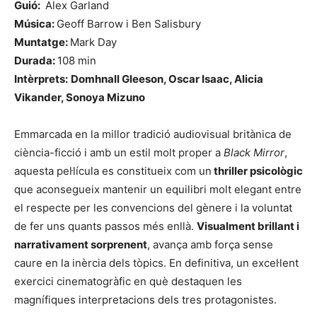
Guió:
Alex Garland
Música:
Geoff Barrow i Ben Salisbury
Muntatge:
Mark Day
Durada:
108 min
Intèrprets:
Domhnall Gleeson, Oscar Isaac, Alicia
Vikander, Sonoya Mizuno
Emmarcada en la millor tradició audiovisual britànica de
ciència-ficció i amb un estil molt proper a
Black Mirror
,
aquesta pel·lícula es constitueix com un
thriller psicològic
que aconsegueix mantenir un equilibri molt elegant entre
el respecte per les convencions del gènere i la voluntat
de fer uns quants passos més enllà.
Visualment brillant i
narrativament sorprenent
, avança amb força sense
caure en la inèrcia dels tòpics. En definitiva, un excel·lent
exercici cinematogràfic en què destaquen les
magnífiques interpretacions dels tres protagonistes.