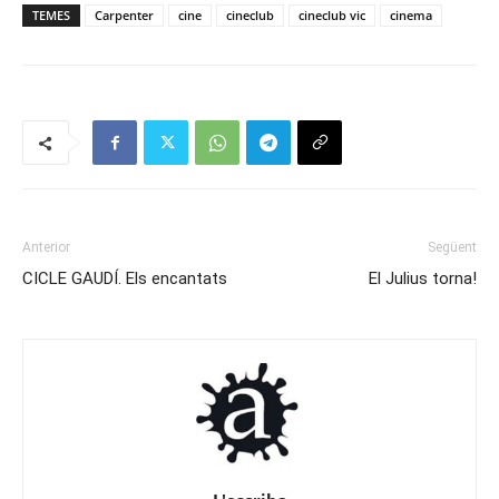
TEMES
Carpenter
cine
cineclub
cineclub vic
cinema
Anterior
Següent
CICLE GAUDÍ. Els encantats
El Julius torna!