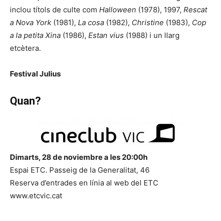
inclou títols de culte com
Halloween
(1978), 1997,
Rescat
a Nova York
(1981),
La cosa
(1982),
Christine
(1983),
Cop
a la petita Xina
(1986),
Estan vius
(1988) i un llarg
etcètera.
Festival Julius
Quan?
Dimarts, 28 de noviembre a les 20:00h
Espai ETC. Passeig de la Generalitat, 46
Reserva d’entrades en línia al web del ETC
www.etcvic.cat