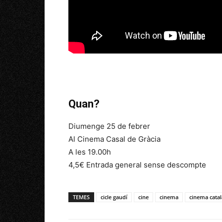
Quan?
Diumenge 25 de febrer
Al Cinema Casal de Gràcia
A les 19.00h
4,5€ Entrada general sense descompte
TEMES
cicle gaudí
cine
cinema
cinema catal