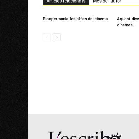
Articles relacionats
Més de l'autor
Bloopermania: les pífies del cinema
Aquest dive
cinemes…