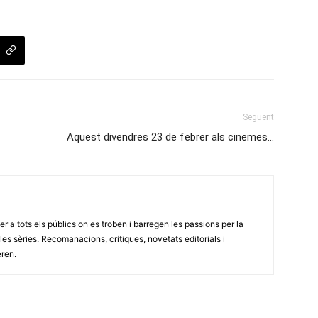
Següent
Aquest divendres 23 de febrer als cinemes…
er a tots els públics on es troben i barregen les passions per la
 i les sèries. Recomanacions, crítiques, novetats editorials i
eren.