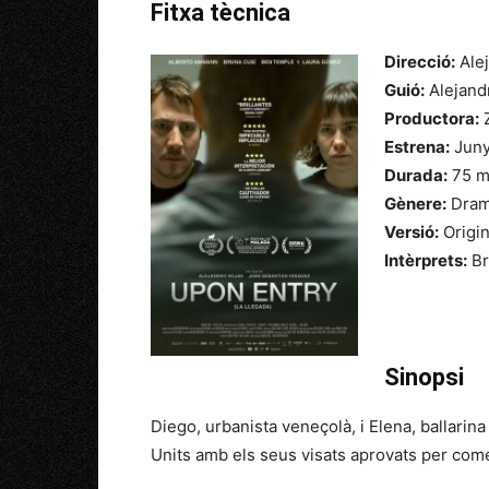
Fitxa tècnica
Direcció:
Alej
Guió:
Alejand
Productora:
Z
Estrena:
Juny
Durada:
75 m
Gènere:
Dra
Versió:
Origin
Intèrprets:
Br
Sinopsi
Diego, urbanista veneçolà, i Elena, ballari
Units amb els seus visats aprovats per com