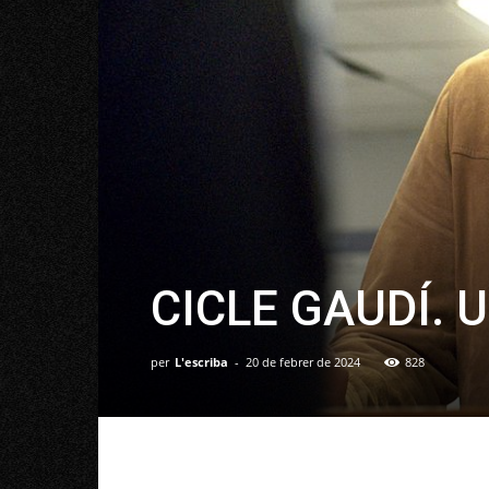
CICLE GAUDÍ. U
per
L'escriba
-
20 de febrer de 2024
828