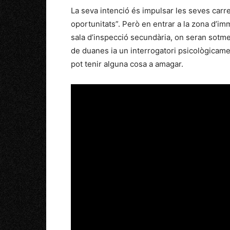
La seva intenció és impulsar les seves carrer
oportunitats”. Però en entrar a la zona d’im
sala d’inspecció secundària, on seran sotm
de duanes ia un interrogatori psicològicamen
pot tenir alguna cosa a amagar.