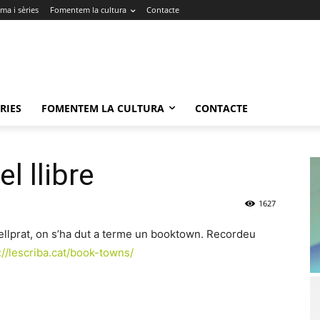
ma i sèries
Fomentem la cultura
Contacte
RIES
FOMENTEM LA CULTURA
CONTACTE
el llibre
1627
ellprat, on s’ha dut a terme un booktown. Recordeu
://lescriba.cat/book-towns/