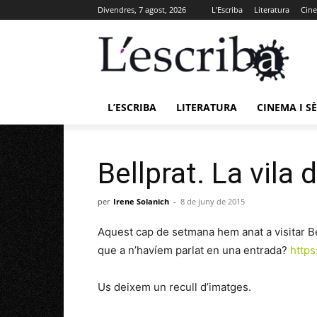
Divendres, 7 agost, 2026
L’Escriba
Literatura
Cine
L’ESCRIBA
LITERATURA
CINEMA I SÈ
Bellprat. La vila d
per
Irene Solanich
-
8 de juny de 2015
Aquest cap de setmana hem anat a visitar B
que a n’havíem parlat en una entrada?
https
Us deixem un recull d’imatges.