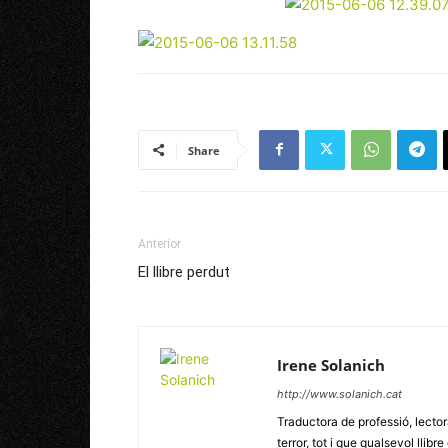
Share
Anterior
El llibre perdut
Irene Solanich
http://www.solanich.cat
Traductora de professió, lecto
terror, tot i que qualsevol llib