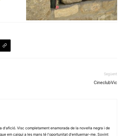
Següent
CineclubVic
ra d'afició. Visc completament enamorada de la novel·la negra i de
re que em caigui a les mans té l'oportunitat d'enlluernar-me. Sovint