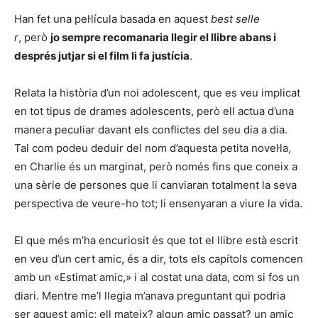
Han fet una pel·lícula basada en aquest
best selle
r
, però
jo sempre recomanaria llegir el llibre abans i
després jutjar si el film li fa justícia
.
Relata la història d’un noi adolescent, que es veu implicat
en tot tipus de drames adolescents, però ell actua d’una
manera peculiar davant els conflictes del seu dia a dia.
Tal com podeu deduir del nom d’aquesta petita novel·la,
en Charlie és un marginat, però només fins que coneix a
una sèrie de persones que li canviaran totalment la seva
perspectiva de veure-ho tot; li ensenyaran a viure la vida.
El que més m’ha encuriosit és que tot el llibre està escrit
en veu d’un cert amic, és a dir, tots els capítols comencen
amb un «Estimat amic,» i al costat una data, com si fos un
diari. Mentre me’l llegia m’anava preguntant qui podria
ser aquest amic; ell mateix? algun amic passat? un amic