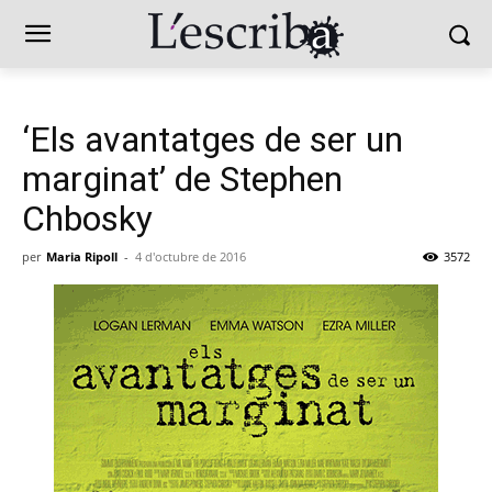
‘Els avantatges de ser un
marginat’ de Stephen
Chbosky
per
Maria Ripoll
-
4 d'octubre de 2016
3572