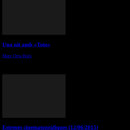
Una nit amb «Toto»
Marc Orra Boix
-
11 de juny de 2015
El passat divendres 22 de maig, vaig tenir el plaer d’assistir a una
vetllada organitzada pel Cinema Alhambra de la Garriga, un dels
últims cinemes de poble que queden a Catalunya.
Estrenes cinematogràfiques (12/06/2015)