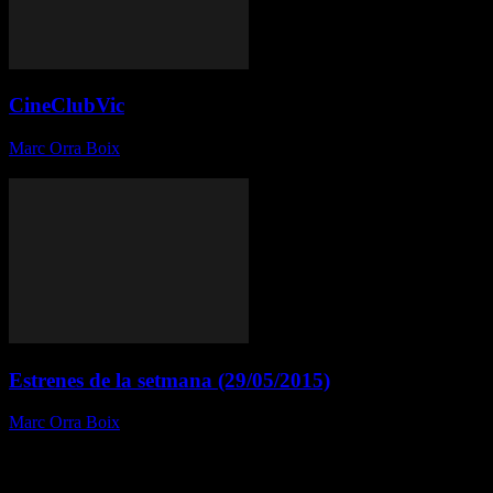
CineClubVic
Marc Orra Boix
-
1 de juny de 2015
El proper dimarts dia 2 de juny, nova sessió al cineclub Vic.
Estrenes de la setmana (29/05/2015)
Marc Orra Boix
-
29 de maig de 2015
Títol: El camino más largo para volver a casa Gènere: Drama
País: Espanya Director: Sergi Pérez Data d’estrena: Divendres, 29
de Maig de 2015 Repartiment: Borja Espinosa, Miki Esparbé, Sara