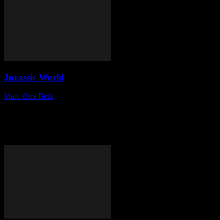
Jurassic World
Marc Orra Boix
-
21 de juny de 2015
Fitxa tècnica Títol original Jurassic World Duració 124 minuts País
Estados Unidos Direcció Colin Trevorrow Repartiment Chris Pratt,
Bryce Dallas Howard, Ty Simpkins, Rick Robinson, Vincent
d'Onofrio, Omar Sy, Fitxa www.filmaffinity.com Crítica La
primera sensació després de...