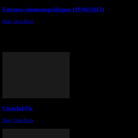
Estrenes cinematogràfiques (19/06/2015)
Marc Orra Boix
-
19 de juny de 2015
Títol: Ahora o nunca Gènere: Comèdia País: Espanya
Director: Maria Ripoll Data d’estrena: Divendres, 19 de Juny de
2015 Repartiment: María Valverde, Clara Lago, Dani Rovira, Alicia
Rubio, Marcel Borràs, Jordi Sánchez, Benjamin Nathan-Serio,
Ben...
CineclubVic
Marc Orra Boix
-
15 de juny de 2015
El proper dimarts dia 16 de juny, nova sessió al cineclub Vic.