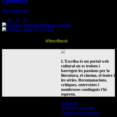
CineclubVic
Marc Orra Boix
-
18 de maig de 2015
El proper dimarts dia 19 de maig, nova sessió al cineclub Vic.
1
...
29
30
31
...
33
Pàgina 30 de 33
Segueix-nos a Instagram
@lescribacat
L'Escriba és un portal web
cultural on es troben i
barregen les passions per la
literatura, el cinema, el teatre i
les sèries. Recomanacions,
crítiques, entrevistes i
nombrosos continguts t'hi
esperen.
Avís legal
Política de privacitat
Contacta amb nosaltres