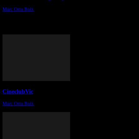
Marc Orra Boix
-
11 de juny de 2015
Títol: Dale Duro Gènere: Comèdia País: EUA Director: Etan Cohen
Data d’estrena: divendres, 12 de Juny de 2015 Repartiment: Alison
Brie, Will Ferrell, Kevin Hart, Mariana Paola Vicente, Paul Ben-
Victor, T.I., Vanessa Amaya, Lizeth Hutchings,...
CineclubVic
Marc Orra Boix
-
8 de juny de 2015
El proper dimarts dia 9 de juny, nova sessió al cineclub Vic.