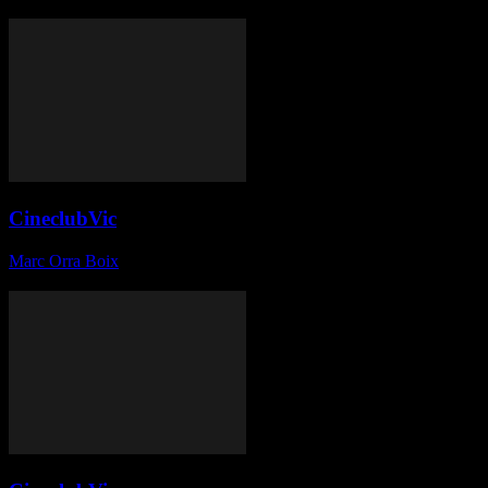
Espígul, Silvia Esquivel, Mireia Gubianas,...
CineclubVic
Marc Orra Boix
-
25 de maig de 2015
El proper dimarts dia 26 de maig, nova sessió al cineclub Vic.