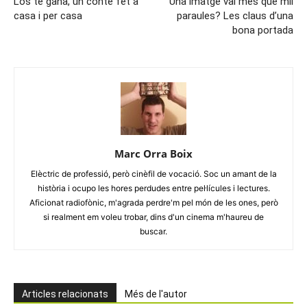
L’ós té gana, un conte fet a
Una imatge val més que mil
casa i per casa
paraules? Les claus d’una
bona portada
Marc Orra Boix
Elèctric de professió, però cinèfil de vocació. Soc un amant de la
història i ocupo les hores perdudes entre pel·lícules i lectures.
Aficionat radiofònic, m'agrada perdre'm pel món de les ones, però
si realment em voleu trobar, dins d'un cinema m'haureu de
buscar.
Articles relacionats
Més de l'autor