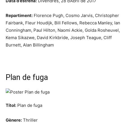
Data d’estrena:
Divendres, 28 d’Abril de 2017
Repartiment:
Florence Pugh, Cosmo Jarvis, Christopher
Fairbank, Fleur Houdijk, Bill Fellows, Rebecca Manley, Ian
Conningham, Paul Hilton, Naomi Ackie, Golda Rosheuvel,
Kema Sikazwe, David Kirkbride, Joseph Teague, Cliff
Burnett, Alan Billingham
Plan de fuga
Títol:
Plan de fuga
Gènere:
Thriller