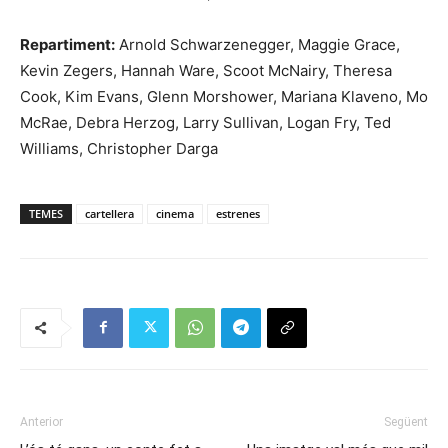
Repartiment:
Arnold Schwarzenegger, Maggie Grace,
Kevin Zegers, Hannah Ware, Scoot McNairy, Theresa
Cook, Kim Evans, Glenn Morshower, Mariana Klaveno, Mo
McRae, Debra Herzog, Larry Sullivan, Logan Fry, Ted
Williams, Christopher Darga
TEMES
cartellera
cinema
estrenes
Anterior
Següent