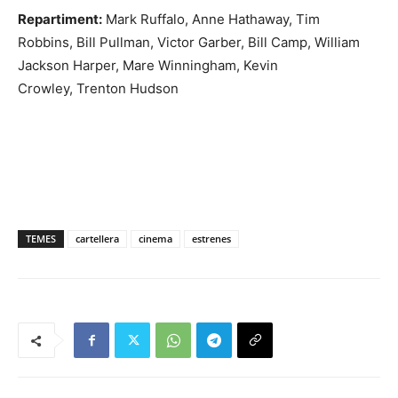
Repartiment:
Mark Ruffalo,
Anne Hathaway,
Tim
Robbins,
Bill Pullman,
Victor Garber,
Bill Camp,
William
Jackson Harper,
Mare Winningham,
Kevin
Crowley,
Trenton Hudson
TEMES
cartellera
cinema
estrenes