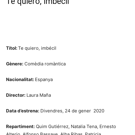
Te quiero, imbécil
Títol:
Te quiero, imbécil
Gènere:
Comèdia romàntica
Nacionalitat:
Espanya
Director:
Laura Maña
Data d’estrena:
Divendres, 24 de gener 2020
Repartiment:
Quim Gutiérrez,
Natalia Tena,
Ernesto
Alterio,
Alfonso Bassave,
Alba Ribas,
Patricia