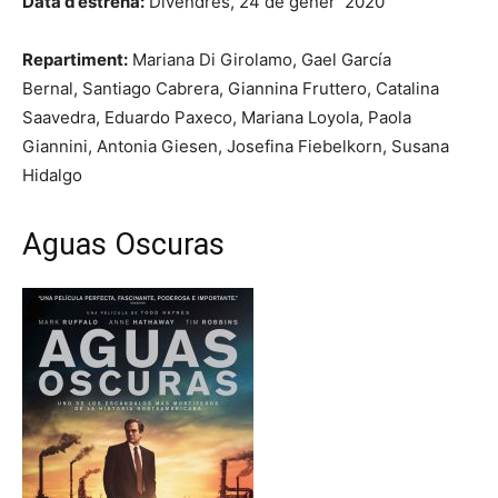
Data d’estrena:
Divendres, 24 de gener 2020
Repartiment:
Mariana Di Girolamo,
Gael García
Bernal,
Santiago Cabrera,
Giannina Fruttero,
Catalina
Saavedra,
Eduardo Paxeco,
Mariana Loyola,
Paola
Giannini,
Antonia Giesen,
Josefina Fiebelkorn,
Susana
Hidalgo
Aguas Oscuras