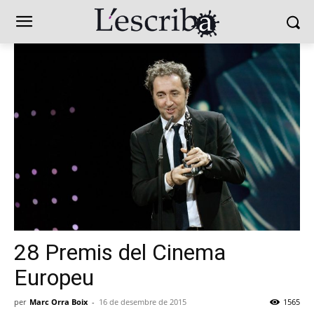
28 Premis del Cinema
Europeu
per
Marc Orra Boix
-
16 de desembre de 2015
1565