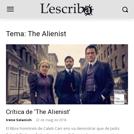
Tema: The Alienist
Crítica de ‘The Alienist’
Irene Solanich
-
22 de maig de 2018
El llibre homònim de Caleb Carr ens va demostrar que de Jacks