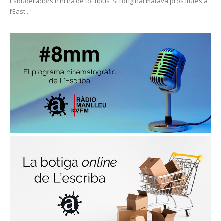
Esbudelladors n’hi ha de tot tipus. Si l’original matava prostitutes a
l’East...