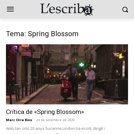
Tema: Spring Blossom
Crítica de «Spring Blossom»
Marc Orra Boix
-
24 de setembre de 2020
Amb tan sols 20 anys Suzanne Lindon ha escrit, dirigit i