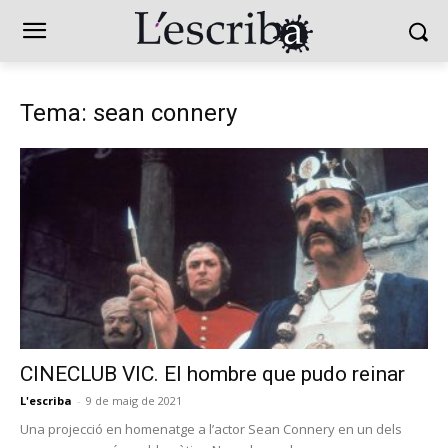
Tema: sean connery
CINECLUB VIC. El hombre que pudo reinar
L'escriba
-
9 de maig de 2021
Una projecció en homenatge a l’actor Sean Connery en un dels