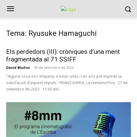
Tema: Ryusuke Hamaguchi
Els perdedors (III): cròniques d’una ment
fragmentada al 71 SSIFF
David Muñoz
-
30 de setembre de 2023
“Alguna cosa ens empeny a estar units i res ens pot impedir la
satisfacció d’aquest impuls.” FRANZ KAFKA, La metamorfosi 27 de
setembre de 2023 11:30 del...