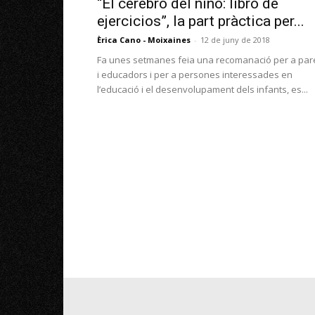
“El cerebro del niño: libro de
ejercicios”, la part pràctica per...
Èrica Cano - Moixaines
-
12 de juny de 2018
Fa unes setmanes feia una recomanació per a par
i educadors i per a persones interessades en
l’educació i el desenvolupament dels infants, es...