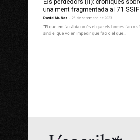
Els perdedors (II): cròniques sobr
una ment fragmentada al 71 SSIF
David Muñoz
-
28 de setembre de 2023
"El que em fa ràbia no és el que els homes fan o s
sinó el que volen impedir que faci o el que...