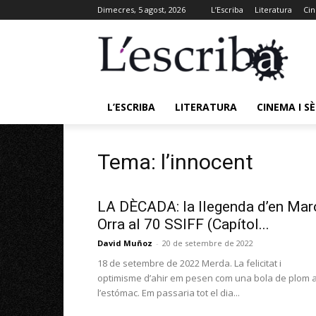
Dimecres, 5 agost, 2026
L’Escriba
Literatura
Cin
L’ESCRIBA
LITERATURA
CINEMA I SÈ
Tema: l’innocent
LA DÈCADA: la llegenda d’en Mar
Orra al 70 SSIFF (Capítol...
David Muñoz
-
20 de setembre de 2022
18 de setembre de 2022 Merda. La felicitat i
optimisme d’ahir em pesen com una bola de plom 
l’estómac. Em passaria tot el dia...