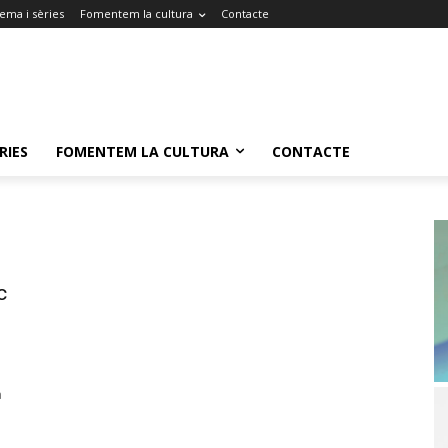
ema i sèries
Fomentem la cultura
Contacte
RIES
FOMENTEM LA CULTURA
CONTACTE
c
a