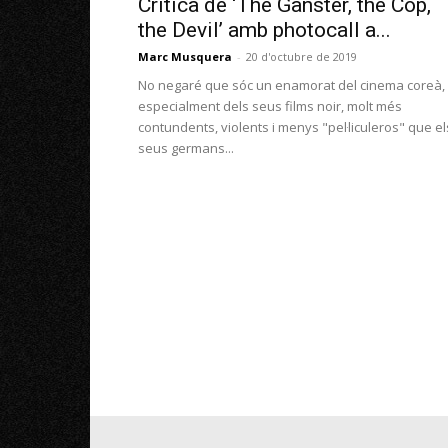
Crítica de ‘The Ganster, the Cop,
the Devil’ amb photocall a...
Marc Musquera
-
20 d'octubre de 2019
No negaré que sóc un enamorat del cinema coreà,
especialment dels seus films noir, molt més
contundents, violents i menys "pel·liculeros" que el
seus germans...