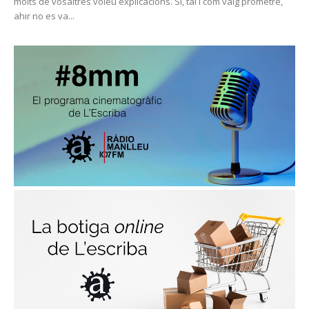
molts de vosaltres voleu explicacions. Si, tal i com vaig prometre,
ahir no es va...