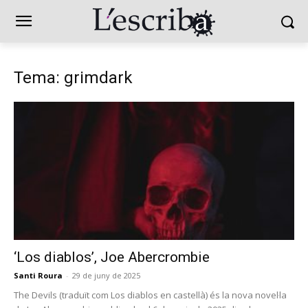
Tema: grimdark
‘Los diablos’, Joe Abercrombie
Santi Roura
-
29 de juny de 2025
The Devils (traduït com Los diablos en castellà) és la nova novel·la