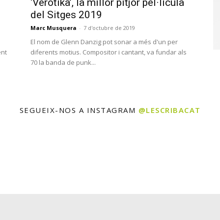
‘Verotika’, la millor pitjor pel·lícula
del Sitges 2019
Marc Musquera
-
7 d'octubre de 2019
El nom de Glenn Danzig pot sonar a més d'un per
ent
diferents motius. Compositor i cantant, va fundar als
70 la banda de punk...
SEGUEIX-NOS A INSTAGRAM
@LESCRIBACAT