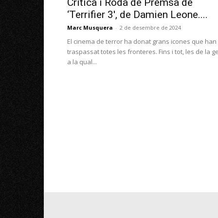
Crítica i Roda de Premsa de
‘Terrifier 3′, de Damien Leone....
Marc Musquera
-
2 de desembre de 2024
El cinema de terror ha donat grans icones que han
traspassat totes les fronteres. Fins i tot, les de la g
a la qual...