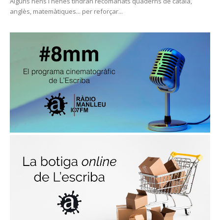
Alguns nens i nenes tindran recomanats quaderns de català,
anglès, matemàtiques... per reforçar...