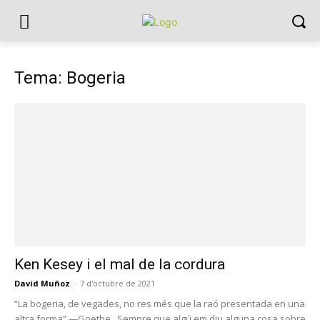
Tema: Bogeria
Ken Kesey i el mal de la cordura
David Muñoz
-
7 d'octubre de 2021
“La bogeria, de vegades, no res més que la raó presentada en una
altra forma” —Goethe Sempre que algú em diu alguna cosa sobre