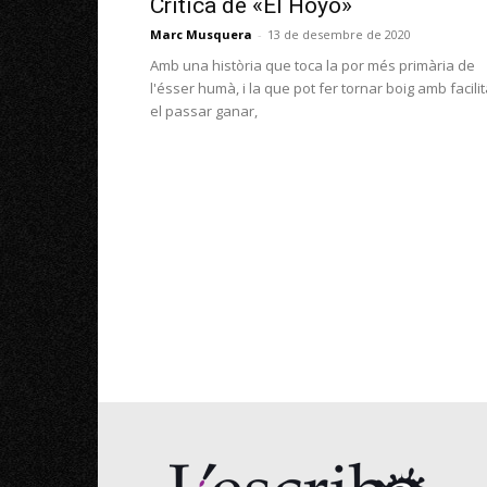
Crítica de «El Hoyo»
Marc Musquera
-
13 de desembre de 2020
Amb una història que toca la por més primària de
l'ésser humà, i la que pot fer tornar boig amb facilit
el passar ganar,