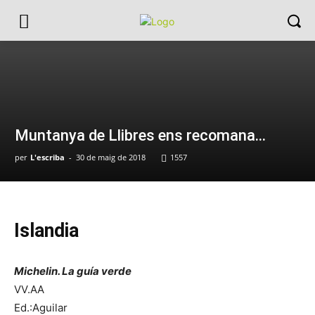
Muntanya de Llibres ens recomana…
per
L'escriba
-
30 de maig de 2018
1557
Islandia
Michelin. La guía verde
VV.AA
Ed.:Aguilar