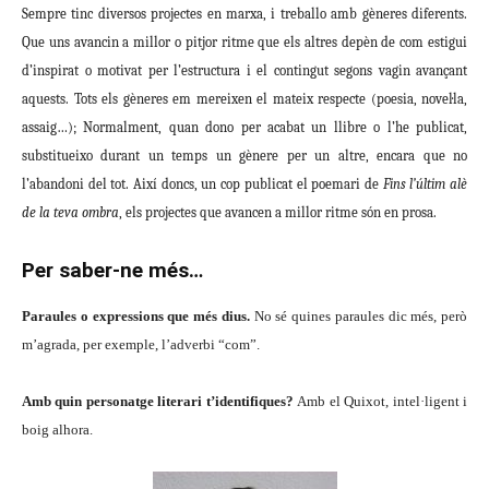
Sempre tinc diversos projectes en marxa, i treballo amb gèneres diferents.
Que uns avancin a millor o pitjor ritme que els altres depèn de com estigui
d’inspirat o motivat per l’estructura i el contingut segons vagin avançant
aquests. Tots els gèneres em mereixen el mateix respecte (poesia, novel·la,
assaig…); Normalment, quan dono per acabat un llibre o l’he publicat,
substitueixo durant un temps un gènere per un altre, encara que no
l’abandoni del tot. Així doncs, un cop publicat el poemari de
Fins l’últim alè
de la teva ombra
, els projectes que avancen a millor ritme són en prosa.
Per saber-ne més…
Paraules o expressions que més dius.
No sé quines paraules dic més, però
m’agrada, per exemple, l’adverbi “com”.
Amb quin personatge literari t’identifiques?
Amb el Quixot, intel·ligent i
boig alhora.