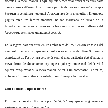
tractats a la meva manera. I aquí aquests temes estan tractats en dues parts
d’una manera diferent. Una primera part és de poemes més reflexius que
busquen la senzillesa i en canvi s’aparten més de la musicalitat. Encara que
puguin tenir una lectura aforística, no són aforismes; s’allunyen de la
filosofia perquè no reflexionen sobre les idees, sinó que són reflexius del
jo
poètic que se situa en un moment concret.
En la segona part em situo en un àmbit més del meu entorn on visc i del
meu entorn emocional, que en aquest cas és el barri de l’Erm. Sorprèn la
complexitat de l’estructura perquè és com el meu particular gest d’amor, la
meva forma de donar amor cap aquest paisatge emocional del barri. I
aquesta complexitat és la meva manera de fer-li un homenatge. Per fer-ho,
m’he servit d’una mètrica inventada, d’un ritme que he buscat jo.
Com ha nascut aquest llibre?
El llibre ha nascut molt a poc a poc. De fet, fa 5 anys que el vaig començar
però sense saber-ne el resultat final.