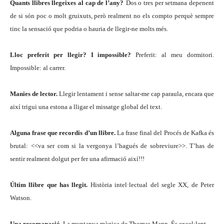
Quants llibres llegeixes al cap de l’any?
Dos o tres per setmana depenent
de si són poc o molt gruixuts, però realment no els compto perquè sempre
tinc la sensació que podria o hauria de llegir-ne molts més.
Lloc preferit per llegir? I impossible?
Preferit: al meu dormitori.
Impossible: al carrer.
Manies de lector.
Llegir lentament i sense saltar-me cap paraula, encara que
així trigui una estona a lligar el missatge global del text.
Alguna frase que recordis d’un llibre.
La frase final del Procés de Kafka és
brutal:
<<va ser com si la vergonya l’hagués de sobreviure>>. T’has de
sentir realment dolgut per fer una afirmació així!!!
Últim llibre que has llegit.
Història intel·lectual del segle XX, de Peter
Watson.
Una recomanació.
La muntanya màgica de Thomas Mann. És excel·lent.