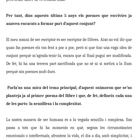
Per tant, dins aquests últims 5 anys els poemes que escrivies ja
anaven encarats a formar part d’aquest conjunt?
El meu somni de ser escriptor és ser escriptor de llibres. Això no vol dir que
quan fas poemes els vas fent a poc a poc, però sí que tinc una vaga idea de
conjunt perquè m’agrada tenir-la, encara que al final pugui ser modificada.
De fet, hi ha una tercera part sacrificada que no sé ni si sortirà a la llum
perquè són poemes molt durs.
Parla’ns una mica del tema principal, d’aquest oxímoron que se’ns
planteja ja al primer poema del llibre i que, de fet, defineix cada una
de les parts: la senzillesa i la complexitat.
La nostra manera de ser humana és a la vegada senzilla i complexa. Ens
passa a tots que hi ha moments en què, segons les circumstàncies
emocionals o intel·lectuals, afrontem la vida, el dia a dia, amb simplicitat, i