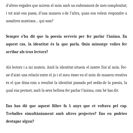
d’altres vegades que mirem el món amb un enfocament de més complexitat;
i tot això ens passa, d’una manera o de l’altra, quan ens volem respondre a
nosaltres mateixos… qui som?
Sempre s’ha dit que la poesia serveix per fer parlar l’ànima. En
aquest cas, la identitat és la que parla. Quin missatge volies fer
arribar als teus lectors?
Als lectors i a mi mateix. Amb la identitat situem el nostre lloc al món. Fer-
ne d’això una relació entre el jo i el meu ésser en el món de manera creativa
és el que dóna com a resultat la identitat passada pel sedàs de la poesia, la
qual ens permet, amb la seva bellesa fer parlar l’ànima, com bé has dit.
Ens has dit que aquest llibre fa 5 anys que et voltava pel cap.
Treballes simultàniament amb altres projectes? Ens en podries
destapar algun?