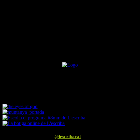
dessine-moi un chamois
Segueix-nos a Instagram
@lescribacat