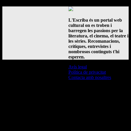
L'Escriba és un portal web
cultural on es troben i
barregen les passions per la
literatura, el cinema, el teatre i
les sèries. Recomanacions,
crítiques, entrevistes i
nombrosos continguts t'hi
esperen.
Avís legal
Política de privacitat
Contacta amb nosaltres
© L'Escriba 2016 -
2026