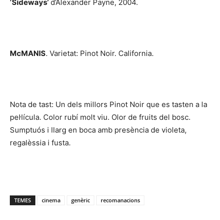
‘Sideways’
d’Alexander Payne, 2004.
McMANIS
. Varietat: Pinot Noir. California.
Nota de tast: Un dels millors Pinot Noir que es tasten a la
pel·lícula. Color rubí molt viu. Olor de fruits del bosc.
Sumptuós i llarg en boca amb presència de violeta,
regalèssia i fusta.
TEMES
cinema
genèric
recomanacions