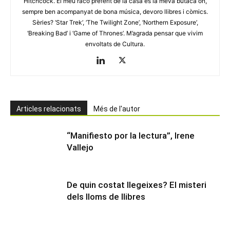
Hitchcock. El meu racó preferit de la casa és la meva butaca on,
sempre ben acompanyat de bona música, devoro llibres i còmics.
Sèries? ‘Star Trek’, ‘The Twilight Zone’, ‘Northern Exposure’,
‘Breaking Bad’ i ‘Game of Thrones’. M’agrada pensar que vivim
envoltats de Cultura.
Articles relacionats
Més de l'autor
“Manifiesto por la lectura”, Irene
Vallejo
De quin costat llegeixes? El misteri
dels lloms de llibres