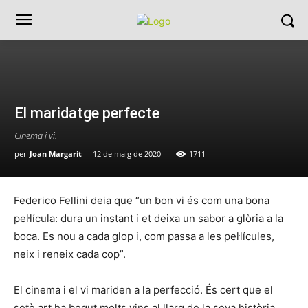
El maridatge perfecte
Cinema i vi.
per
Joan Margarit
-
12 de maig de 2020
1711
Federico Fellini deia que “un bon vi és com una bona
pel·lícula: dura un instant i et deixa un sabor a glòria a la
boca. Es nou a cada glop i, com passa a les pel·lícules,
neix i reneix cada cop”.
El cinema i el vi mariden a la perfecció. És cert que el
setè art ha begut molts vins al llarg de la seva història.