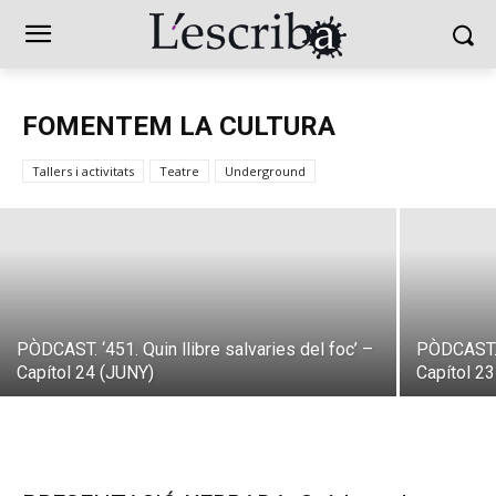
RACONS LITERARIS. Sala Borsa,
FOMENTEM LA CULTURA
Bolonya
Tallers i activitats
Teatre
Underground
Aida Montoya
-
16 de juny de 2026
PÒDCAST. ‘451. Quin llibre salvaries del foc’ –
PÒDCAST. ‘
Capítol 24 (JUNY)
Capítol 2