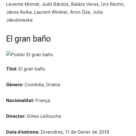
Levente Molnár, Judit Bárdos, Balázs Veres, Urs Rechn,
János Kulka, Laurent Winkler, Áron Öze, Julia
Jakubowska
El gran baño
Títol:
El gran baño
Gènere:
Comèdia, Drama
Nacionalitat:
França
Director:
Gilles Lellouche
Data d’estrena:
Divendres, 11 de Gener de 2019