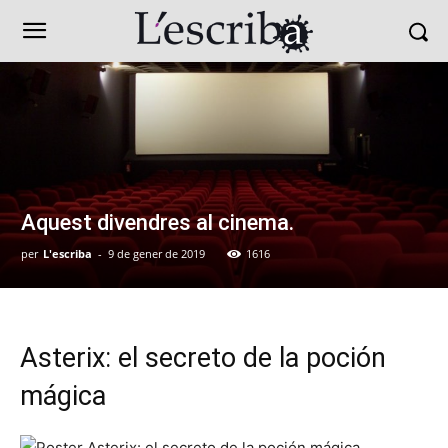
Aquest divendres al cinema.
per
L'escriba
-
9 de gener de 2019
1616
Asterix: el secreto de la poción
mágica