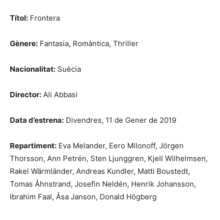
Títol:
Frontera
Gènere:
Fantasia, Romàntica, Thriller
Nacionalitat:
Suècia
Director:
Ali Abbasi
Data d’estrena:
Divendres, 11 de Gener de 2019
Repartiment:
Eva Melander, Eero Milonoff, Jörgen
Thorsson, Ann Petrén, Sten Ljunggren, Kjell Wilhelmsen,
Rakel Wärmländer, Andreas Kundler, Matti Boustedt,
Tomas Åhnstrand, Josefin Neldén, Henrik Johansson,
Ibrahim Faal, Åsa Janson, Donald Högberg