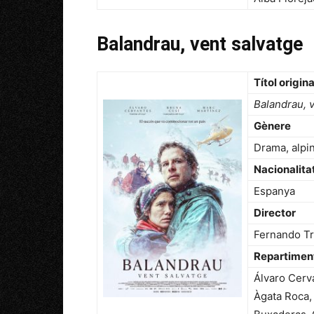
Balandrau, vent salvatge
Títol origina
Balandrau, 
Gènere
Drama, alpin
Nacionalita
Espanya
Director
Fernando Tr
Repartimen
Álvaro Cerv
Àgata Roca,