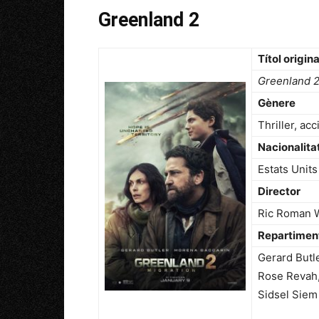
Greenland 2
Títol origina
Greenland 2
Gènere
Thriller, acc
Nacionalita
Estats Units
Director
Ric Roman 
Repartimen
Gerard Butl
Rose Revah,
Sidsel Siem