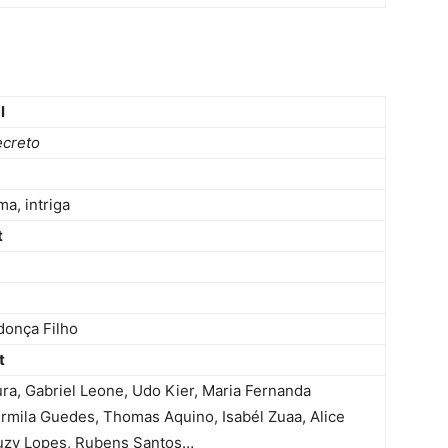
l
ecreto
ma, intriga
t
onça Filho
t
a, Gabriel Leone, Udo Kier, Maria Fernanda
rmila Guedes, Thomas Aquino, Isabél Zuaa, Alice
uzy Lopes, Rubens Santos…