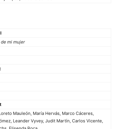
l
 de mi mujer
t
t
 Loreto Mauleón, María Hervás, Marco Cáceres,
mez, Leander Vyvey, Judit Martín, Carlos Vicente,
achs, Elisenda Roca