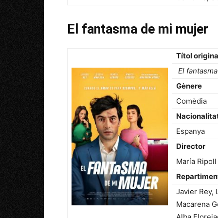
El fantasma de mi mujer
Títol origina
El fantasma
Gènere
Comèdia
Nacionalita
Espanya
Director
María Ripoll
Repartimen
Javier Rey,
Macarena Gó
Alba Florej