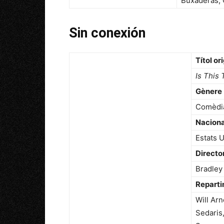
Buxaderas, 
Sin conexión
Títol or
Is This
Gènere
Comèdia
Naciona
Estats U
Directo
Bradley
Repart
Will Ar
Sedaris