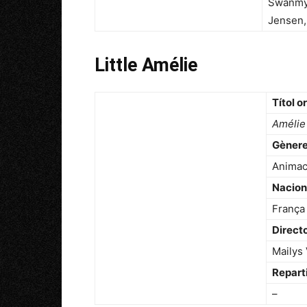
Swanmy 
Jensen,
Little Amélie
Títol o
Amélie
Gèner
Animac
Nacion
França
Direct
Mailys
Repart
–