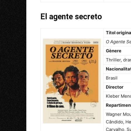
El agente secreto
Títol origina
O Agente S
Gènere
Thriller, dra
Nacionalita
Brasil
Director
Kleber Mend
Repartimen
Wagner Mour
Cândido, He
Carvalho, S