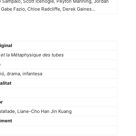
Sampaio, Scott Icenogle, Peyton Manning, Jordan
 Gabe Fazio, Chloe Radcliffe, Derek Gaines…
riginal
 et la Métaphysique des tubes
e
ió, drama, infantesa
alitat
or
 Vallade, Liane-Cho Han Jin Kuang
iment