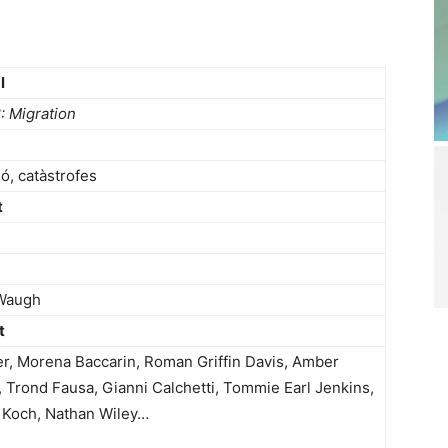
l
: Migration
ió, catàstrofes
t
Waugh
t
er, Morena Baccarin, Roman Griffin Davis, Amber
 Trond Fausa, Gianni Calchetti, Tommie Earl Jenkins,
 Koch, Nathan Wiley…