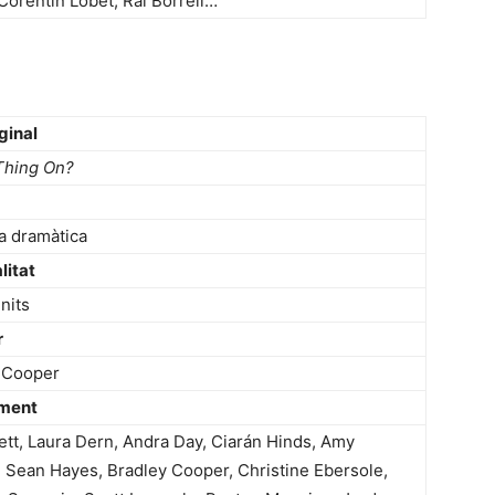
Corentin Lobet, Rai Borrell…
iginal
 Thing On?
 dramàtica
litat
nits
r
 Cooper
iment
nett, Laura Dern, Andra Day, Ciarán Hinds, Amy
, Sean Hayes, Bradley Cooper, Christine Ebersole,