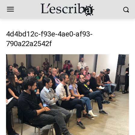
4d4bd12c-f93e-4ae0-af93-
790a22a2542f