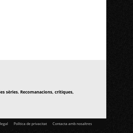
 les sèries. Recomanacions, crítiques,
 legal
Política de privacitat
Contacta amb nosaltres