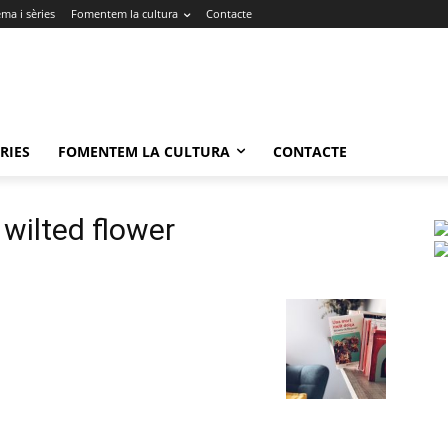
ma i sèries
Fomentem la cultura
Contacte
RIES
FOMENTEM LA CULTURA
CONTACTE
 wilted flower