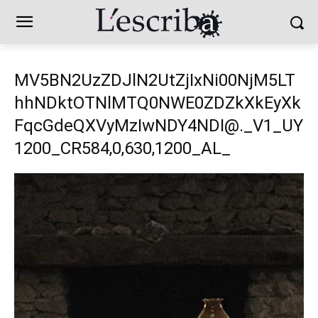
MV5BN2UzZDJlN2UtZjIxNi00NjM5LT
hhNDktOTNlMTQ0NWE0ZDZkXkEyXk
FqcGdeQXVyMzIwNDY4NDI@._V1_UY
1200_CR584,0,630,1200_AL_