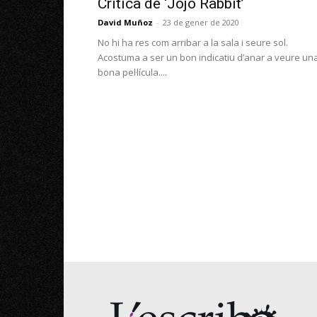
Crítica de ‘Jojo Rabbit’
David Muñoz
-
23 de gener de 2020
No hi ha res com arribar a la sala i seure sol.
Acostuma a ser un bon indicatiu d’anar a veure un
bona pel·lícula....