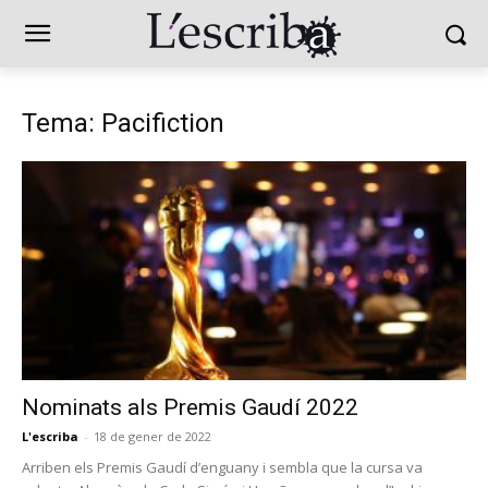
Tema: Pacifiction
Nominats als Premis Gaudí 2022
L'escriba
-
18 de gener de 2022
Arriben els Premis Gaudí d’enguany i sembla que la cursa va