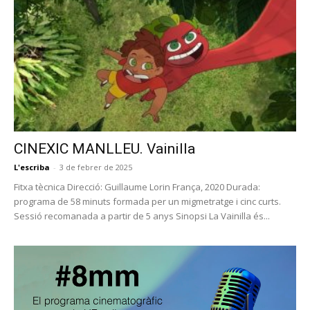
CINEXIC MANLLEU. Vainilla
L'escriba
-
3 de febrer de 2025
Fitxa tècnica Direcció: Guillaume Lorin França, 2020 Durada:
programa de 58 minuts formada per un migmetratge i cinc curts.
Sessió recomanada a partir de 5 anys Sinopsi La Vainilla és...