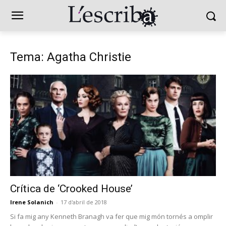
Tema: Agatha Christie
Crítica de ‘Crooked House’
Irene Solanich
-
17 d'abril de 2018
Si fa mig any Kenneth Branagh va fer que mig món tornés a omplir