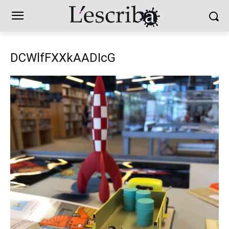
DCWlfFXXkAADIcG