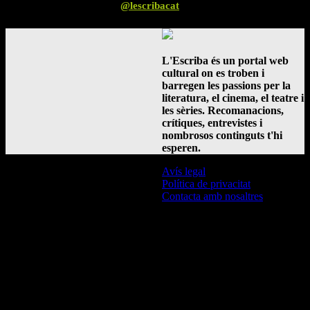
Segueix-nos a Instagram
@lescribacat
L'Escriba és un portal web
cultural on es troben i
barregen les passions per la
literatura, el cinema, el teatre i
les sèries. Recomanacions,
crítiques, entrevistes i
nombrosos continguts t'hi
esperen.
Avís legal
Política de privacitat
Contacta amb nosaltres
© L'Escriba 2016 -
2026