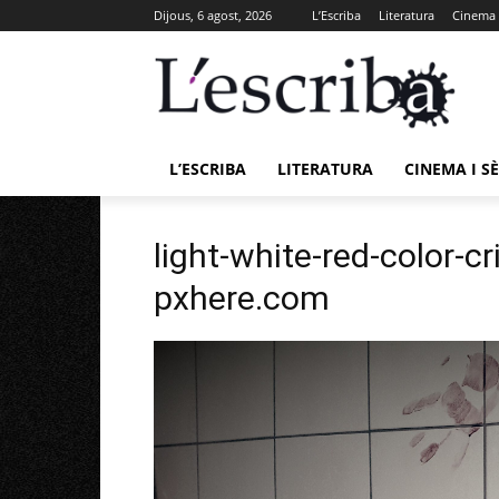
Dijous, 6 agost, 2026
L’Escriba
Literatura
Cinema i
L’ESCRIBA
LITERATURA
CINEMA I SÈ
light-white-red-color-c
pxhere.com