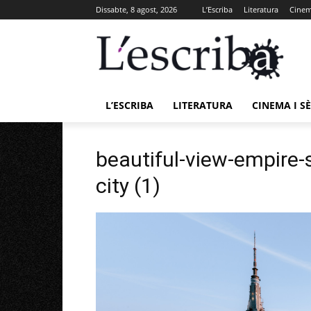
Dissabte, 8 agost, 2026
L’Escriba
Literatura
Cinema
L’ESCRIBA
LITERATURA
CINEMA I SÈ
beautiful-view-empire-
city (1)