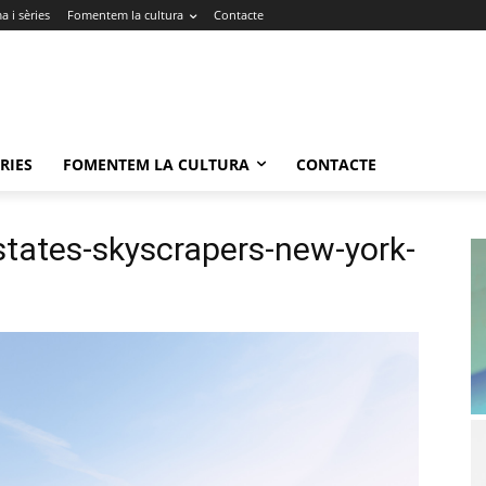
 i sèries
Fomentem la cultura
Contacte
RIES
FOMENTEM LA CULTURA
CONTACTE
states-skyscrapers-new-york-