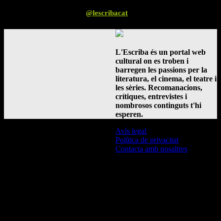
Segueix-nos a Instagram
@lescribacat
L'Escriba és un portal web
cultural on es troben i
barregen les passions per la
literatura, el cinema, el teatre i
les sèries. Recomanacions,
crítiques, entrevistes i
nombrosos continguts t'hi
esperen.
Avís legal
Política de privacitat
Contacta amb nosaltres
© L'Escriba 2016 -
2026