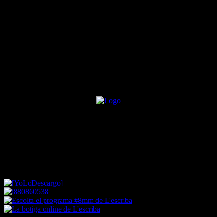
Eragon-de-christopher-paolini-
02