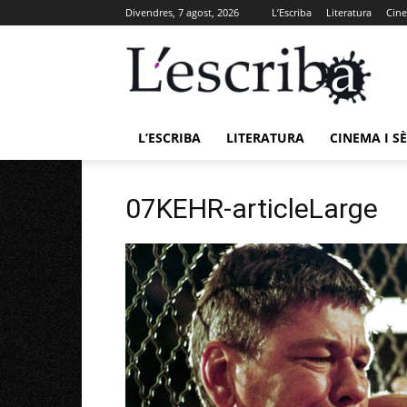
Divendres, 7 agost, 2026
L’Escriba
Literatura
Cine
L’ESCRIBA
LITERATURA
CINEMA I SÈ
07KEHR-articleLarge