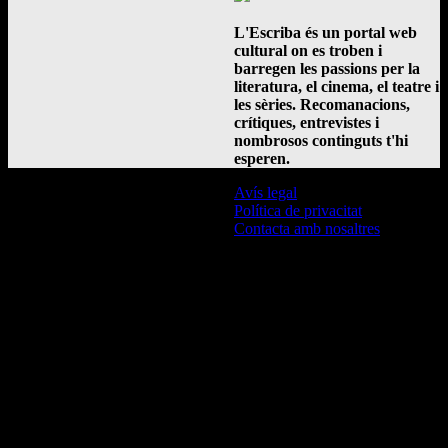
L'Escriba és un portal web
cultural on es troben i
barregen les passions per la
literatura, el cinema, el teatre i
les sèries. Recomanacions,
crítiques, entrevistes i
nombrosos continguts t'hi
esperen.
Avís legal
Política de privacitat
Contacta amb nosaltres
© L'Escriba 2016 -
2026