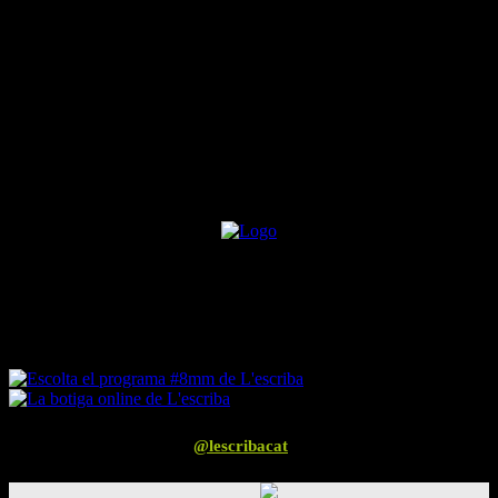
més o menys jo
Segueix-nos a Instagram
@lescribacat